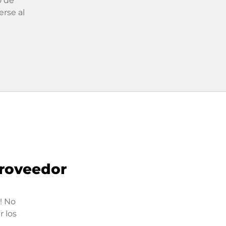
o de
erse al
roveedor
! No
 los