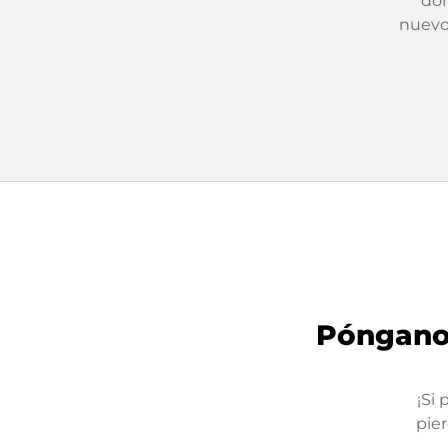
dom
nuevo.
Póngano
¡Si 
pie