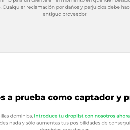
inio para un cliente en el momento en que fue liberad
 Cualquier reclamación por daños y perjuicios debe hac
antiguo proveedor.
s a prueba como captador y p
pillas dominios,
introduce tu droplist con nosotros ahora
rdes nada y sólo aumentas tus posibilidades de conseguir
dominios que deseas.